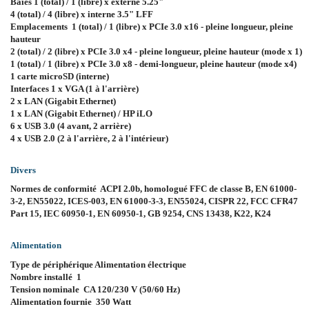
Baies 1 (total) / 1 (libre) x externe 5.25"
4 (total) / 4 (libre) x interne 3.5" LFF
Emplacements 1 (total) / 1 (libre) x PCIe 3.0 x16 - pleine longueur, pleine
hauteur
2 (total) / 2 (libre) x PCIe 3.0 x4 - pleine longueur, pleine hauteur (mode x 1)
1 (total) / 1 (libre) x PCIe 3.0 x8 - demi-longueur, pleine hauteur (mode x4)
1 carte microSD (interne)
Interfaces 1 x VGA (1 à l'arrière)
2 x LAN (Gigabit Ethernet)
1 x LAN (Gigabit Ethernet) / HP iLO
6 x USB 3.0 (4 avant, 2 arrière)
4 x USB 2.0 (2 à l'arrière, 2 à l'intérieur)
Divers
Normes de conformité ACPI 2.0b, homologué FFC de classe B, EN 61000-
3-2, EN55022, ICES-003, EN 61000-3-3, EN55024, CISPR 22, FCC CFR47
Part 15, IEC 60950-1, EN 60950-1, GB 9254, CNS 13438, K22, K24
Alimentation
Type de périphérique Alimentation électrique
Nombre installé 1
Tension nominale CA 120/230 V (50/60 Hz)
Alimentation fournie 350 Watt