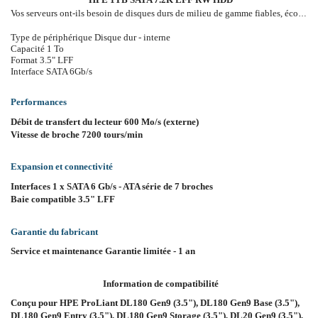
Vos serveurs ont-ils besoin de disques durs de milieu de gamme fiables, économiques, et de haute capacité pour vos besoins croissant en charge de travail en matière de stockage ? Les disques durs HPE Server de milieu de gamme offrent la capacité, les performances et la fiabilité la plus grande pour vos applications de datacenter. Les disques durs de milieu de gamme permettent de stocker plus de données sans sacrifier les performances ou la fiabilité; ils sont idéaux pour tous vos besoins de stockage en vrac. Les disques durs HPE Server de milieu de gamme sont disponibles en grand facteur de forme de 3,5 po et à faible encombrement de 2,5 po et sont fournis avec une garantie standard d'un an. Tous les disques durs HPE subissent un processus de qualification rigoureux qui certifie que chaque disque dur a été testé pour une utilisation dans vos environnements de serveur HPE ProLiant. Avant la certification finale, tous les disques durs HPE Server de milieu de gamme sont optimisés pour la compatibilité et la fonctionnalité, avec la prise en charge de SMART et du HPE Systems Insight Manager.
Type de périphérique Disque dur - interne
Capacité 1 To
Format 3.5" LFF
Interface SATA 6Gb/s
Performances
Débit de transfert du lecteur 600 Mo/s (externe)
Vitesse de broche 7200 tours/min
Expansion et connectivité
Interfaces 1 x SATA 6 Gb/s - ATA série de 7 broches
Baie compatible 3.5" LFF
Garantie du fabricant
Service et maintenance Garantie limitée - 1 an
Information de compatibilité
Conçu pour HPE ProLiant DL180 Gen9 (3.5"), DL180 Gen9 Base (3.5"),
DL180 Gen9 Entry (3.5"), DL180 Gen9 Storage (3.5"), DL20 Gen9 (3.5"),