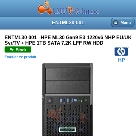
ENTML30-001
Menu
ENTML30-001 - HPE ML30 Gen9 E3-1220v6 NHP EU/UK
Svr/TV + HPE 1TB SATA 7.2K LFF RW HDD
En Stock
Evaluer ce produit.
HP