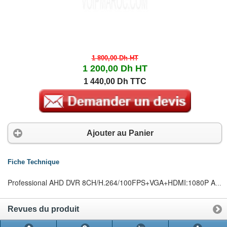
1 800,00 Dh
HT
1 200,00 Dh
HT
1 440,00 Dh TTC
Ajouter au Panier
Fiche Technique
Professional AHD DVR 8CH/H.264/100FPS+VGA+HDMI:1080P AHD DVR( Supporte AHD, analogique & IP)8 ch video input/1 ch video output"P2P" Plug and Play pour free mobile connectionEnregistrements, lecture et Audio disponibles sur mobile8CH 1080P/960P/720P 'entrées vidéos real time2 Sorties video: VGA+HDMIEntrée audio+sortie audioH.264 /Support 4000 GB SATA HDD/P2P, Plug and PlaySouris/RJ-45/Playback
Revues du produit