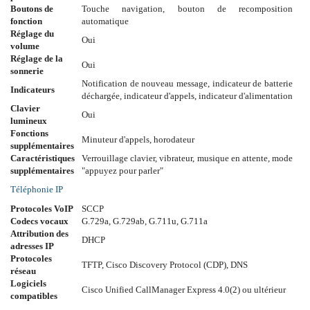
Boutons de
Touche navigation, bouton de recomposition
fonction
automatique
Réglage du
Oui
volume
Réglage de la
Oui
sonnerie
Notification de nouveau message, indicateur de batterie
Indicateurs
déchargée, indicateur d'appels, indicateur d'alimentation
Clavier
Oui
lumineux
Fonctions
Minuteur d'appels, horodateur
supplémentaires
Caractéristiques
Verrouillage clavier, vibrateur, musique en attente, mode
supplémentaires
"appuyez pour parler"
Téléphonie IP
Protocoles VoIP
SCCP
Codecs vocaux
G.729a, G.729ab, G.711u, G.711a
Attribution des
DHCP
adresses IP
Protocoles
TFTP, Cisco Discovery Protocol (CDP), DNS
réseau
Logiciels
Cisco Unified CallManager Express 4.0(2) ou ultérieur
compatibles