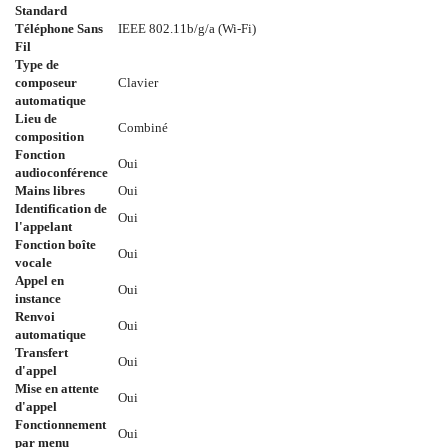
Standard
Téléphone Sans
IEEE 802.11b/g/a (Wi-Fi)
Fil
Type de
composeur
Clavier
automatique
Lieu de
Combiné
composition
Fonction
Oui
audioconférence
Mains libres
Oui
Identification de
Oui
l'appelant
Fonction boîte
Oui
vocale
Appel en
Oui
instance
Renvoi
Oui
automatique
Transfert
Oui
d'appel
Mise en attente
Oui
d'appel
Fonctionnement
Oui
par menu