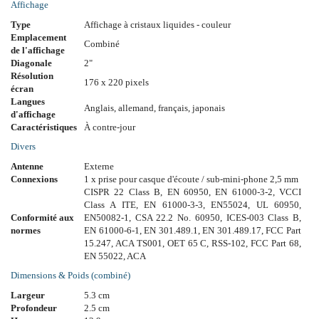
Affichage
Type
Affichage à cristaux liquides - couleur
Emplacement
Combiné
de l'affichage
Diagonale
2"
Résolution
176 x 220 pixels
écran
Langues
Anglais, allemand, français, japonais
d'affichage
Caractéristiques
À contre-jour
Divers
Antenne
Externe
Connexions
1 x prise pour casque d'écoute / sub-mini-phone 2,5 mm
CISPR 22 Class B, EN 60950, EN 61000-3-2, VCCI
Class A ITE, EN 61000-3-3, EN55024, UL 60950,
Conformité aux
EN50082-1, CSA 22.2 No. 60950, ICES-003 Class B,
normes
EN 61000-6-1, EN 301.489.1, EN 301.489.17, FCC Part
15.247, ACA TS001, OET 65 C, RSS-102, FCC Part 68,
EN 55022, ACA
Dimensions & Poids (combiné)
Largeur
5.3 cm
Profondeur
2.5 cm