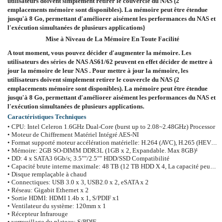
utilisateurs doivent simplement retirer le couvercle du NAS (2
emplacements mémoire sont disponibles). La mémoire peut être étendue
jusqu'à 8 Go, permettant d'améliorer aisément les performances du NAS et
l'exécution simultanées de plusieurs applications}
Mise à Niveau de La Mémoire En Toute Facilité
A tout moment, vous pouvez décider d'augmenter la mémoire. Les
utilisateurs des séries de NAS AS61/62 peuvent en effet décider de mettre à
jour la mémoire de leur NAS . Pour mettre à jour la mémoire, les
utilisateurs doivent simplement retirer le couvercle du NAS (2
emplacements mémoire sont disponibles). La mémoire peut être étendue
jusqu'à 8 Go, permettant d'améliorer aisément les performances du NAS et
l'exécution simultanées de plusieurs applications.
Caractéristiques Techniques
• CPU: Intel Celeron 1.6GHz Dual-Core (burst up to 2.08~2.48GHz) Processor
• Moteur de Chiffrement Matériel Intégré AES-NI
• Format supporté moteur accélération matérielle: H.264 (AVC), H.265 (HEVC), MPEG-4 Part 2, MPEG-2, VC-1
• Mémoire: 2GB SO-DIMM DDR3L (1GB x 2, Expandable. Max 8GB)¹
• DD: 4 x SATA3 6Gb/s; 3.5""/2.5"" HDD/SSD Compatibilité
• Capacité brute interne maximale: 48 TB (12 TB HDD X 4, La capacité peut varier en fonction du type de RAID)
• Disque remplaçable à chaud
• Connectiques: USB 3.0 x 3, USB2.0 x 2, eSATA x 2
• Réseau: Gigabit Ethernet x 2
• Sortie HDMI: HDMI 1.4b x 1, S/PDIF x1
• Ventilateur du système: 120mm x 1
• Récepteur Infrarouge
• verrouillage du plateau: S/PDIF