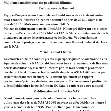
Multifonctionnalité pour des possibilités illimités.
Performance de Haut vol
Equipé d'un processeur Intel Celeron Dual-Core et de 2 Go de mémoire
dual-channel . Vitesses de lecture / écriture de plus de 224.39 Mo/s et de
plus de 188.13 Mo/s sous configuration RAID 5 .
Moteur de chiffrement matériel Intel AES -NI intégré délivrant des vitesses
de lecture/d'écriture de 227.97 Mo/ s et 132.56 Mo/s , vous donnant de réels
avantages en terme de performance et de sécurité. Vos données sont
complètement protégées à partir du moment où elles sont d'abord stockées
sur le NAS.
Mémoire Dual-Channel
Les modèles AS61/62 sont les premiers périphériques NAS au monde à être
équipés de mémoire RAM Dual-Channel et être ainsi en mesure de lire sans
heurts des vidéos 4K et à être alimentés par les tous derniers processeurs
dernier cri Intel. En outre, les dispositifs des séries AS61/AS62 ne sont pas
seulement économes en énergie, ils offrent également un rapport
performance/prix inégalé dans leur catégorie. Préparez-vous à profiter de
vidéos fluides ultra haute définition 4K dans le confort de votre maison!
Multifonctionnel All-In-One NAS
A tout moment, vous pouvez décider d'augmenter la mémoire. Les
utilisateurs des séries de NAS AS61/62 peuvent en effet décider de mettre à
jour la mémoire de leur NAS . Pour mettre à jour la mémoire, les