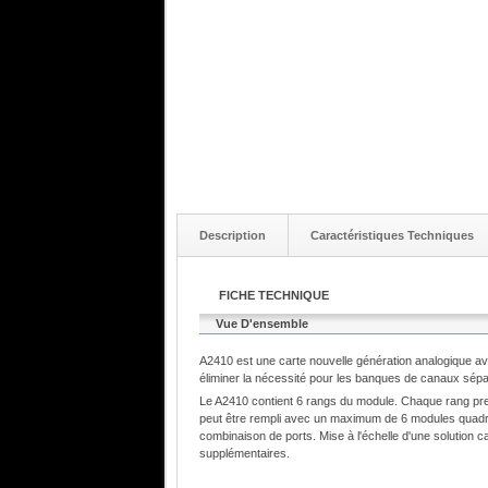
Description
Caractéristiques Techniques
FICHE TECHNIQUE
Vue D'ensemble
A2410 est une carte nouvelle génération analogique a
éliminer la nécessité pour les banques de canaux sép
Le A2410 contient 6 rangs du module. Chaque rang pre
peut être rempli avec un maximum de 6 modules quadri
combinaison de ports. Mise à l'échelle d'une solution c
supplémentaires.