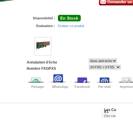
En Stock
Disponibilité :
Evaluation :
Evaluer ce produit.
Annulation d'écho
Nombre FXO/FXS
Partager
WhatsApp
Facebook
Par mail
Imprime
Les Cartes
E1
Des cartes
T1-E1-J1 de
1 a 8 ports
disponible
Carte BRI