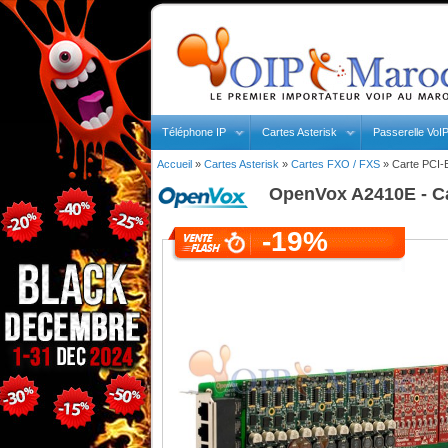
Téléphone IP
Cartes Asterisk
Passerelle VoI
Accueil
»
Cartes Asterisk
»
Cartes FXO / FXS
»
Carte PCI-
OpenVox
A2410E - C
-19%