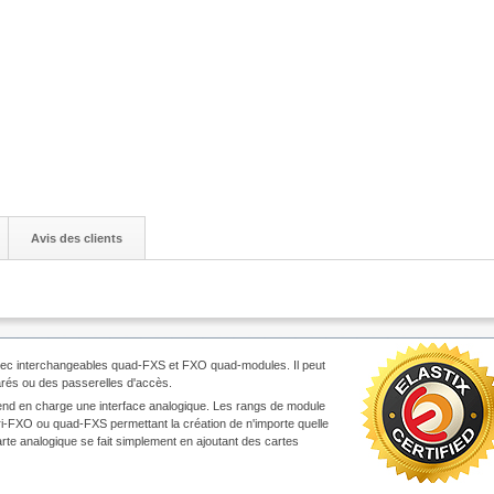
RSIN T0
Disponible
avec Echo
Canceling 1,2
et 4 ports
Cartes
FXO/FXS
de 4 a 24
ports Carts
FXO/FXS
avec Echo
Canceling
Carte a 4
ports
FXO/FXS
Carte a 4
ports FXO ou
FXS de
Avis des clients
Openvox
Passerelles
VoIP GSM
SIP - EMEI -
WEB - 4 8 12
16 20 GSM
Channels
vec interchangeables quad-FXS et FXO quad-modules. Il peut
arés ou des passerelles d'accès.
nd en charge une interface analogique. Les rangs de module
-FXO ou quad-FXS permettant la création de n'importe quelle
arte analogique se fait simplement en ajoutant des cartes