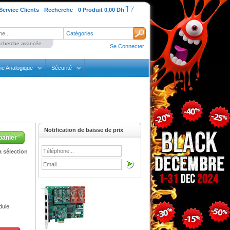
Service Clients
Recherche
0 Produit 0,00 Dh
Catégories
cherche avancée
Se Connecter
ne Analogique
Sécurité
Notification de baisse de prix
panier
 sélection
dule