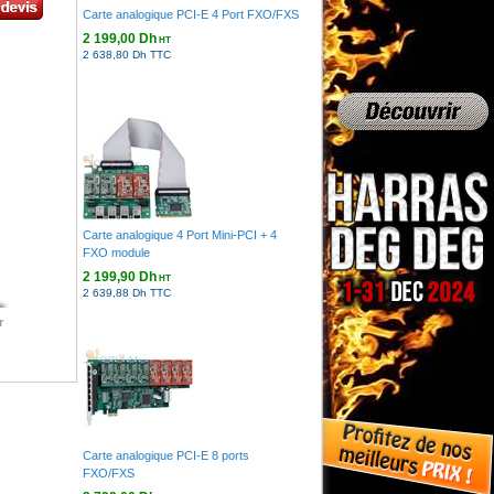
Carte analogique PCI-E 4 Port FXO/FXS
2 199,00 Dh
HT
2 638,80 Dh TTC
Carte analogique 4 Port Mini-PCI + 4
FXO module
2 199,90 Dh
HT
2 639,88 Dh TTC
r
Carte analogique PCI-E 8 ports
FXO/FXS