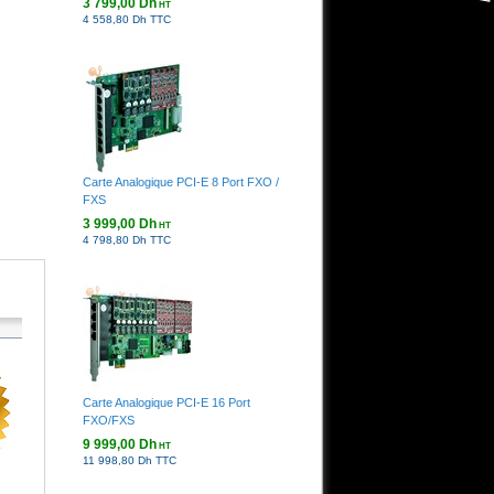
3 799,00 Dh
HT
4 558,80 Dh TTC
Carte Analogique PCI-E 8 Port FXO /
FXS
3 999,00 Dh
HT
4 798,80 Dh TTC
Carte Analogique PCI-E 16 Port
FXO/FXS
9 999,00 Dh
HT
11 998,80 Dh TTC