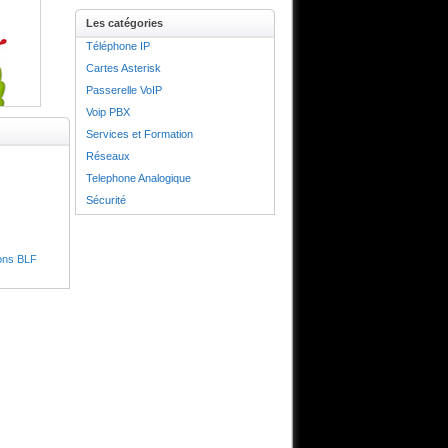
Les catégories
Téléphone IP
Cartes Asterisk
Passerelle VoIP
Voip PBX
Services et Formation
Réseaux
Telephone Analogique
Sécurité
ons BLF