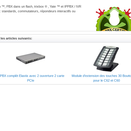
ch ™, PBX dans un flash, trixbox ® , Yate ™ et IPPBX / IVR
s: standards, commutateurs, répondeurs interactifs ou
les articles suivants:
anaux
PE)
eprises (PME)
PBX complèt Elastix avec 2 ouverture 2 carte
Module d'extension des touches 30 Boutt
PCIe
pour le C62 et C60