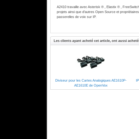
A2410 travaille avec Asterisk ® , Elastix ® , FreeSwit
projets ainsi que d'autres Open Source et propriétaire
passerelles de voix sur IP.
Les clients ayant acheté cet article, ont aussi acheté 
Applications cible
Remplacement ou alternative de banques de c
Applications pour les Très Petites Entreprise (T
Applications pour les Petites et Moyennes Entr
Diviseur pour les Cartes Analogiques AE1610P-
IP
AE1610E de OpenVox
Services et caractéristiques
ID de l'appelant et ID de l'appelant en attente
Telephone ADSI
Support du Loopstart Signaling
Spécifications technique