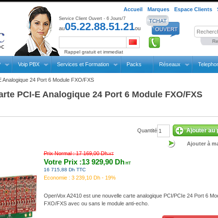
Accueil
Marques
Espace Clients
Service Client Ouvert - 6 Jours/7
05.22.88.51.21
au
ou
Re
Rappel gratuit et immediat
P
Voip PBX
Services et Formation
Packs
Réseaux
Telepho
E Analogique 24 Port 6 Module FXO/FXS
arte PCI-E Analogique 24 Port 6 Module FXO/FXS
Ajouter au 
Quantité
Ajouter à ma
Prix Normal :
17 169,00 Dh
HT
Votre Prix :13 929,90 Dh
HT
16 715,88 Dh TTC
Economie :
3 239,10 Dh - 19%
OpenVox A2410 est une nouvelle carte analogique PCI/PCIe 24 Port 6 Mo
FXO/FXS avec ou sans le module anti-echo.