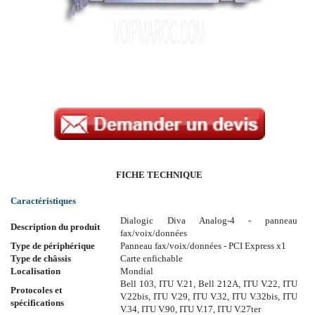
FICHE TECHNIQUE
Caractéristiques
Dialogic Diva Analog-4 - panneau
Description du produit
fax/voix/données
Type de périphérique
Panneau fax/voix/données - PCI Express x1
Type de châssis
Carte enfichable
Localisation
Mondial
Bell 103, ITU V.21, Bell 212A, ITU V.22, ITU
Protocoles et
V.22bis, ITU V.29, ITU V.32, ITU V.32bis, ITU
spécifications
V.34, ITU V.90, ITU V.17, ITU V.27ter